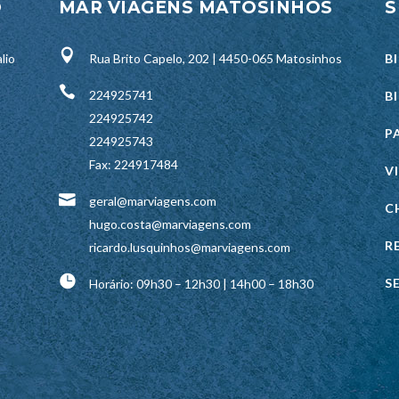
O
MAR VIAGENS MATOSINHOS
S
lio
Rua Brito Capelo, 202 | 4450-065 Matosinhos
B
224925741
B
224925742
P
224925743
Fax: 224917484
V
geral@marviagens.com
C
hugo.costa@marviagens.com
R
ricardo.lusquinhos@marviagens.com
S
Horário: 09h30 – 12h30 | 14h00 – 18h30