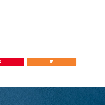
*
Pin
Partilhar