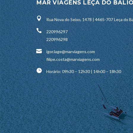
MAR VIAGENS LEÇA DO BALI
Rua Nova do Seixo, 1478 | 4465-707 Leça do Ba
220996297
220996298
igor.lage@marviagens.com
filipe.costa@marviagens.com
Horário: 09h30 – 12h30 | 14h00 – 18h30