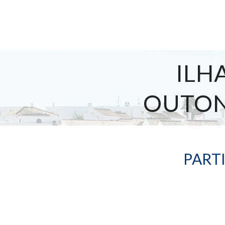
ILH
OUTON
PART